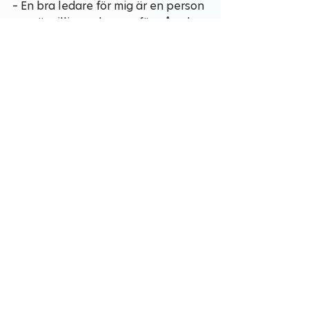
– En bra ledare för mig är en person 
som är villig att lyssna, förstå och 
se andra. En bra ledare lyfter sina 
kollegor och stöttar på rätt sätt 
och vill se sina medarbetare växa. 
Läs mer om DataTjejs 
fantastiska arbete här: 
datatjej.se